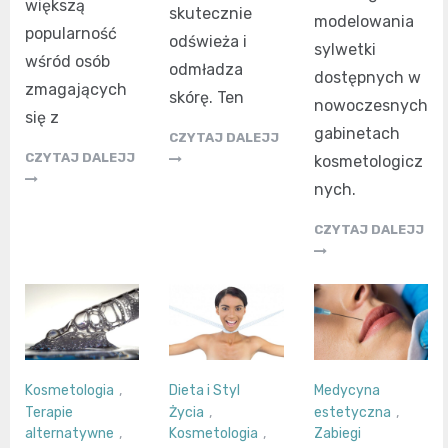
większą
skutecznie
modelowania
popularność
odświeża i
sylwetki
wśród osób
odmładza
dostępnych w
zmagających
skórę. Ten
nowoczesnych
się z
gabinetach
CZYTAJ DALEJJ
CZYTAJ DALEJJ
kosmetologicz
nych.
CZYTAJ DALEJJ
Kosmetologia
,
Dieta i Styl
Medycyna
Terapie
Życia
,
estetyczna
,
alternatywne
,
Kosmetologia
,
Zabiegi