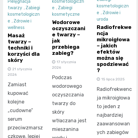
Pielęgnacja
kosmetologiczn
kosmetologiczn
twarzy
,
Zabiegi
e
,
Zabiegi
e
,
Zdrowie i
kosmetologiczn
kosmetyczne
uroda
e
,
Zdrowie i
Wodorowe
Radiofrekwe
wellness
oczyszczani
ncja
e twarzy –
Masaż
mikroigłowa
jak
twarzy –
– jakich
przebiega
techniki i
efektów
zabieg?
korzyści dla
można się
skóry
17 stycznia
spodziewać
2026
21 stycznia
?
2026
Podczas
15 lipca 2025
Zamiast
wodorowego
Radiofrekwenc
kupować
oczyszczania
ja mikroigłowa
kolejne
twarzy do
to jeden z
„cudowne”
skóry
najbardziej
serum
wtłaczana jest
zaawansowan
przeciwzmarsz
mieszanina
ych zabiegów
czkowe, lepiej
wody i