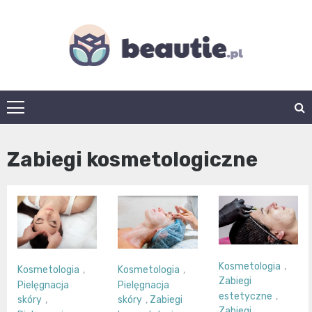
Skip
to
content
beautie.pl
Zabiegi kosmetologiczne
Kosmetologia
,
Kosmetologia
,
Kosmetologia
,
Zabiegi
Pielęgnacja
Pielęgnacja
estetyczne
,
skóry
,
skóry
,
Zabiegi
Zabiegi