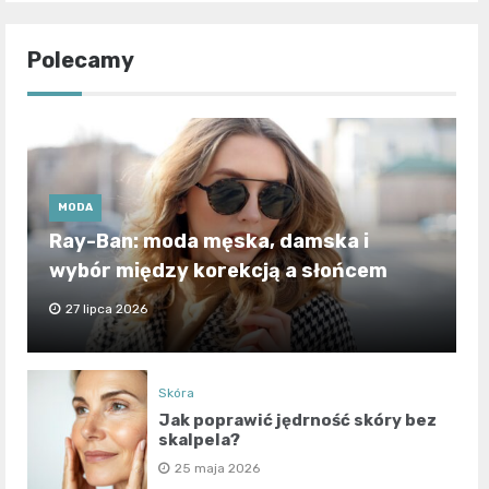
Polecamy
MODA
Ray-Ban: moda męska, damska i
wybór między korekcją a słońcem
27 lipca 2026
Skóra
Jak poprawić jędrność skóry bez
skalpela?
25 maja 2026