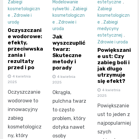
Zabiegi
Modelowanie
estetyczne
,
kosmetologiczn
sylwetki
,
Zabiegi
Zabiegi
e
,
Zdrowie i
kosmetologiczn
kosmetologiczn
urodę
e
,
Zdrowie i
e
,
Zabiegi
uroda
medycyny
Oczyszczani
estetycznej
,
e wodorowe:
Jak
efekty,
Zdrowie i uroda
wyszczuplić
przeciwwska
twarz:
Powiększani
zania i
Skuteczne
e ust: Czy
rezultaty
metody i
zabieg boli i
przed i po
porady
jak długo
utrzymuje
4 kwietnia
4 kwietnia
się efekt?
2025
2025
4 kwietnia
Oczyszczanie
Okrągła,
2025
wodorowe to
pulchna twarz
Powiększanie
innowacyjny
to często
ust to jeden z
zabieg
problem, który
najpopularniej
kosmetologicz
dotyka nawet
szych
ny, który
osoby