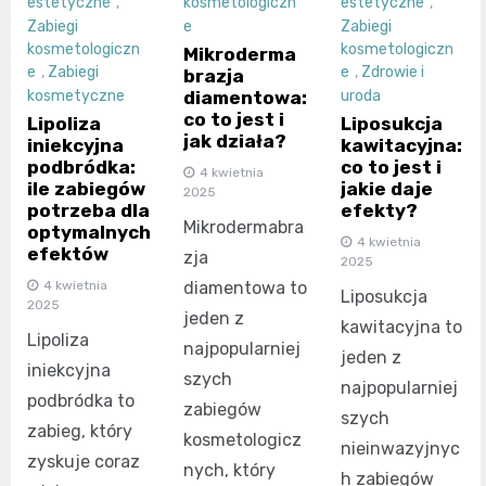
estetyczne
,
kosmetologiczn
estetyczne
,
Zabiegi
e
Zabiegi
kosmetologiczn
kosmetologiczn
Mikroderma
e
,
Zabiegi
e
,
Zdrowie i
brazja
diamentowa:
kosmetyczne
uroda
co to jest i
Lipoliza
Liposukcja
jak działa?
iniekcyjna
kawitacyjna:
podbródka:
co to jest i
4 kwietnia
ile zabiegów
jakie daje
2025
potrzeba dla
efekty?
Mikrodermabra
optymalnych
4 kwietnia
efektów
zja
2025
diamentowa to
4 kwietnia
Liposukcja
2025
jeden z
kawitacyjna to
Lipoliza
najpopularniej
jeden z
iniekcyjna
szych
najpopularniej
podbródka to
zabiegów
szych
zabieg, który
kosmetologicz
nieinwazyjnyc
zyskuje coraz
nych, który
h zabiegów