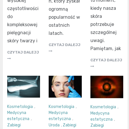
to moment,
wysokiej
h, który zyskał
kiedy nasza
częstotliwości
ogromną
skóra
do
popularność w
potrzebuje
kompleksowej
ostatnich
szczególnej
pielęgnacji
latach.
uwagi.
skóry twarzy i
CZYTAJ DALEJJ
Pamiętam, jak
CZYTAJ DALEJJ
CZYTAJ DALEJJ
Kosmetologia
,
Kosmetologia
,
Kosmetologia
,
Medycyna
Medycyna
Medycyna
estetyczna
,
estetyczna
,
estetyczna
,
Zabiegi
Uroda
,
Zabiegi
Zabiegi