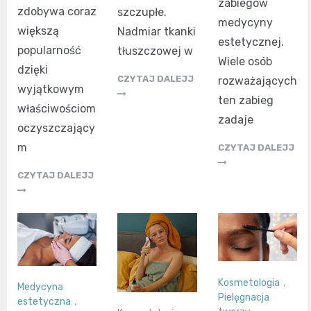
zabiegów
zdobywa coraz
szczupłe.
medycyny
większą
Nadmiar tkanki
estetycznej.
popularność
tłuszczowej w
Wiele osób
dzięki
CZYTAJ DALEJJ
rozważających
wyjątkowym
ten zabieg
właściwościom
zadaje
oczyszczający
m
CZYTAJ DALEJJ
CZYTAJ DALEJJ
Kosmetologia
,
Medycyna
Pielęgnacja
estetyczna
,