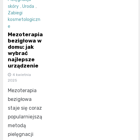
skóry
,
Uroda
,
Zabiegi
kosmetologiczn
e
Mezoterapia
bezigłowa w
domu: jak
wybrać
najlepsze
urządzenie
4 kwietnia
2025
Mezoterapia
bezigłowa
staje się coraz
popularniejszą
metodą
pielęgnacji