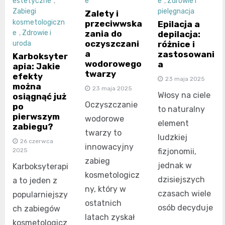
estetyczne
,
e
e
,
Zdrowie i
Zabiegi
pielęgnacja
Zalety i
kosmetologiczn
przeciwwska
Epilacja a
zania do
e
,
Zdrowie i
depilacja:
oczyszczani
różnice i
uroda
a
zastosowani
Karboksyter
wodorowego
a
apia: Jakie
twarzy
efekty
23 maja 2025
można
23 maja 2025
Włosy na ciele
osiągnąć już
Oczyszczanie
po
to naturalny
pierwszym
wodorowe
element
zabiegu?
twarzy to
ludzkiej
26 czerwca
innowacyjny
fizjonomii,
2025
zabieg
jednak w
Karboksyterapi
kosmetologicz
dzisiejszych
a to jeden z
ny, który w
czasach wiele
popularniejszy
ostatnich
osób decyduje
ch zabiegów
latach zyskał
kosmetologicz