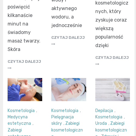
kosmetologicz
poświęcić
aktywnego
nych, który
kilkanaście
wodoru, a
zyskuje coraz
minut na
jednocześnie
większą
świadomy
popularność
CZYTAJ DALEJJ
masaż twarzy.
dzięki
Skóra
CZYTAJ DALEJJ
CZYTAJ DALEJJ
Kosmetologia
,
Kosmetologia
,
Depilacja
,
Medycyna
Pielęgnacja
Kosmetologia
,
estetyczna
,
skóry
,
Zabiegi
Uroda
,
Zabiegi
Zabiegi
kosmetologiczn
kosmetologiczn