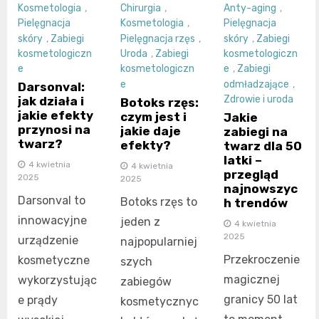
Kosmetologia
,
Chirurgia
,
Anty-aging
,
Pielęgnacja
Kosmetologia
,
Pielęgnacja
skóry
,
Zabiegi
Pielęgnacja rzęs
,
skóry
,
Zabiegi
kosmetologiczn
Uroda
,
Zabiegi
kosmetologiczn
e
kosmetologiczn
e
,
Zabiegi
e
odmładzające
,
Darsonval:
Zdrowie i uroda
jak działa i
Botoks rzęs:
jakie efekty
czym jest i
Jakie
przynosi na
jakie daje
zabiegi na
twarz?
efekty?
twarz dla 50
latki –
4 kwietnia
4 kwietnia
przegląd
2025
2025
najnowszyc
Darsonval to
Botoks rzęs to
h trendów
innowacyjne
jeden z
4 kwietnia
2025
urządzenie
najpopularniej
Przekroczenie
kosmetyczne
szych
magicznej
wykorzystując
zabiegów
granicy 50 lat
e prądy
kosmetycznyc