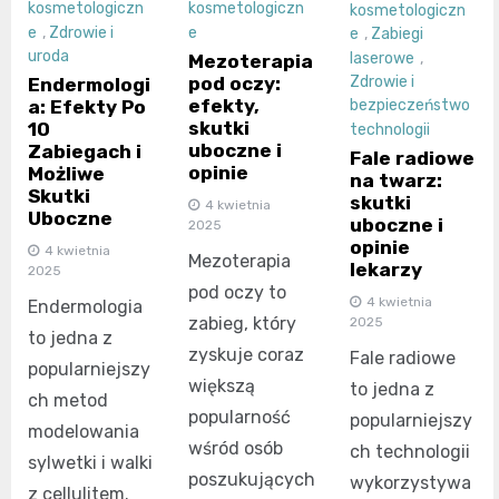
kosmetologiczn
kosmetologiczn
kosmetologiczn
e
,
Zdrowie i
e
e
,
Zabiegi
uroda
laserowe
,
Mezoterapia
pod oczy:
Zdrowie i
Endermologi
efekty,
a: Efekty Po
bezpieczeństwo
skutki
10
technologii
uboczne i
Zabiegach i
Fale radiowe
opinie
Możliwe
na twarz:
Skutki
skutki
4 kwietnia
Uboczne
uboczne i
2025
opinie
4 kwietnia
Mezoterapia
lekarzy
2025
pod oczy to
4 kwietnia
Endermologia
zabieg, który
2025
to jedna z
zyskuje coraz
Fale radiowe
popularniejszy
większą
to jedna z
ch metod
popularność
popularniejszy
modelowania
wśród osób
ch technologii
sylwetki i walki
poszukujących
wykorzystywa
z cellulitem.