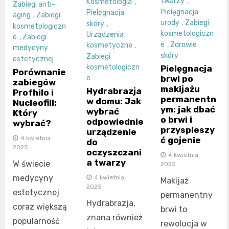
twarzy
,
Kosmetologia
,
Zabiegi anti-
Pielęgnacja
Pielęgnacja
aging
,
Zabiegi
urody
,
Zabiegi
skóry
,
kosmetologiczn
kosmetologiczn
Urządzenia
e
,
Zabiegi
e
,
Zdrowie
kosmetyczne
,
medycyny
skóry
Zabiegi
estetycznej
kosmetologiczn
Pielęgnacja
Porównanie
brwi po
e
zabiegów
makijażu
Hydrabrazja
Profhilo i
permanentn
w domu: Jak
Nucleofill:
ym: jak dbać
wybrać
Który
o brwi i
odpowiednie
wybrać?
przyspieszy
urządzenie
4 kwietnia
ć gojenie
do
2025
oczyszczani
4 kwietnia
a twarzy
W świecie
2025
medycyny
4 kwietnia
Makijaż
2025
estetycznej
permanentny
Hydrabrazja,
coraz większą
brwi to
znana również
popularność
rewolucja w