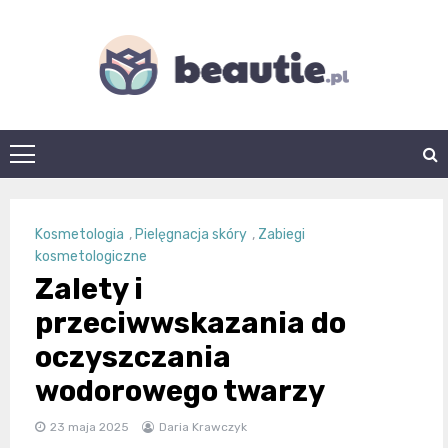
Skip
to
content
beautie.pl
Kosmetologia
,
Pielęgnacja skóry
,
Zabiegi
kosmetologiczne
Zalety i
przeciwwskazania do
oczyszczania
wodorowego twarzy
23 maja 2025
Daria Krawczyk