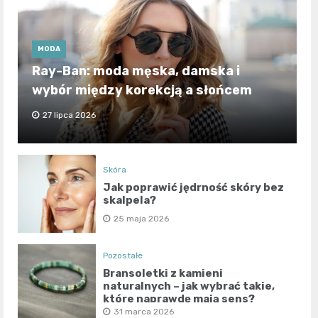
MODA
Ray-Ban: moda męska, damska i
wybór między korekcją a słońcem
27 lipca 2026
Skóra
Jak poprawić jędrność skóry bez
skalpela?
25 maja 2026
Pozostałe
Bransoletki z kamieni
naturalnych – jak wybrać takie,
które naprawdę mają sens?
31 marca 2026