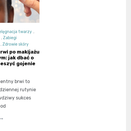
elęgnacja twarzy
,
,
Zabiegi
,
Zdrowie skóry
brwi po makijażu
m: jak dbać o
ieszyć gojenie
entny brwi to
dziennej rutynie
awdziwy sukces
 od