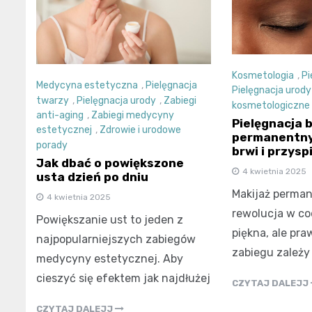
Kosmetologia
,
Pi
Medycyna estetyczna
,
Pielęgnacja
Pielęgnacja urody
twarzy
,
Pielęgnacja urody
,
Zabiegi
kosmetologiczne
anti-aging
,
Zabiegi medycyny
Pielęgnacja 
estetycznej
,
Zdrowie i urodowe
permanentny
porady
brwi i przysp
Jak dbać o powiększone
4 kwietnia 2025
usta dzień po dniu
Makijaż perman
4 kwietnia 2025
rewolucja w co
Powiększanie ust to jeden z
piękna, ale pr
najpopularniejszych zabiegów
zabiegu zależy
medycyny estetycznej. Aby
cieszyć się efektem jak najdłużej
CZYTAJ DALEJJ
CZYTAJ DALEJJ