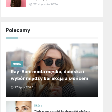
22 stycznia 2026
Polecamy
MODA
Ray-Ban: moda męska, damska i
wybór między korekcją a słońcem
27 lipca 2026
Skóra
Jak poprawić jędrność skóry