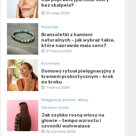
bez skalpela?
25 maja 2026
Pozostałe
Bransoletki z kamieni
naturalnych – jak wybrać takie,
które naprawdę mają sens?
31 marca 2026
Kosmetyki
Domowy rytuał pielęgnacyjny z
kremem probiotycznym – krok
po kroku
7 marca 2026
Pielęgnacja włosów
Włosy
Zdrowie i uroda
Jak szybko rosną włosy na
głowie – tempo wzrostu i
czynniki wpływające
22 stycznia 2026