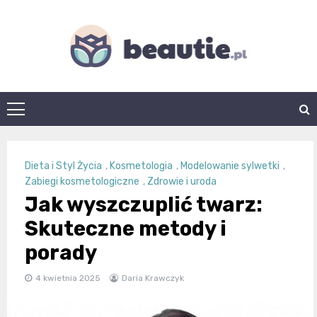
Skip
to
content
beautie.pl
Dieta i Styl Życia
,
Kosmetologia
,
Modelowanie sylwetki
,
Zabiegi kosmetologiczne
,
Zdrowie i uroda
Jak wyszczuplić twarz:
Skuteczne metody i
porady
4 kwietnia 2025
Daria Krawczyk