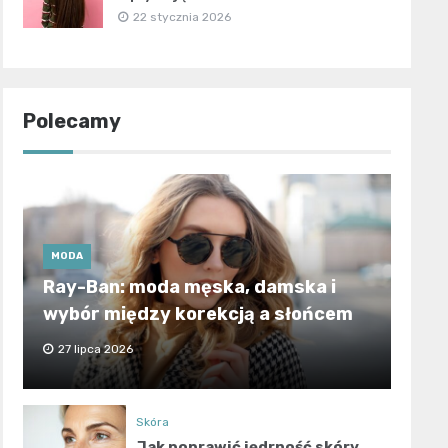
22 stycznia 2026
Polecamy
MODA
Ray-Ban: moda męska, damska i
wybór między korekcją a słońcem
27 lipca 2026
Skóra
Jak poprawić jędrność skóry