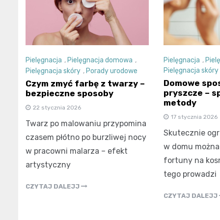
Pielęgnacja
,
Piel
Pielęgnacja
,
Pielęgnacja domowa
,
Pielęgnacja skóry
Pielęgnacja skóry
,
Porady urodowe
Domowe spos
Czym zmyć farbę z twarzy –
pryszcze – 
bezpieczne sposoby
metody
22 stycznia 2026
17 stycznia 2026
Twarz po malowaniu przypomina
Skutecznie ogr
czasem płótno po burzliwej nocy
w domu można
w pracowni malarza – efekt
fortuny na kos
artystyczny
tego prowadzi
CZYTAJ DALEJJ
CZYTAJ DALEJJ