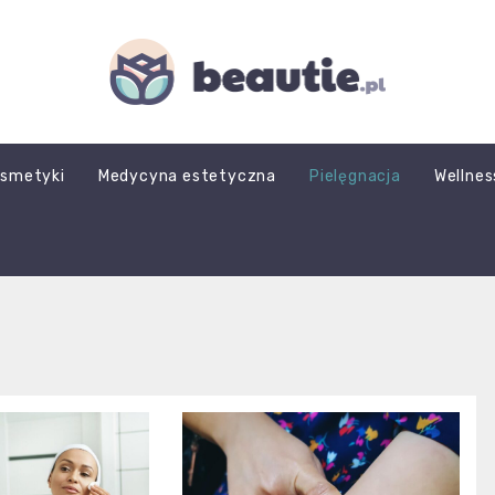
beautie.pl
smetyki
Medycyna estetyczna
Pielęgnacja
Wellnes