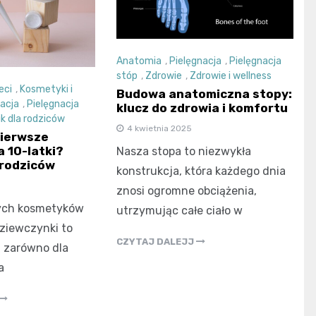
Anatomia
,
Pielęgnacja
,
Pielęgnacja
stóp
,
Zdrowie
,
Zdrowie i wellness
eci
,
Kosmetyki i
Budowa anatomiczna stopy:
acja
,
Pielęgnacja
klucz do zdrowia i komfortu
k dla rodziców
4 kwietnia 2025
pierwsze
a 10-latki?
Nasza stopa to niezwykła
 rodziców
konstrukcja, która każdego dnia
znosi ogromne obciążenia,
ych kosmetyków
utrzymując całe ciało w
dziewczynki to
CZYTAJ DALEJJ
zarówno dla
a