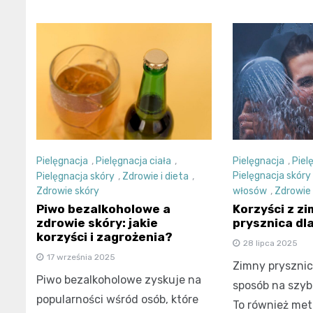
Pielęgnacja
,
Piel
Pielęgnacja
,
Pielęgnacja ciała
,
Pielęgnacja skóry
Pielęgnacja skóry
,
Zdrowie i dieta
,
włosów
,
Zdrowie 
Zdrowie skóry
Korzyści z z
Piwo bezalkoholowe a
prysznica dl
zdrowie skóry: jakie
korzyści i zagrożenia?
28 lipca 2025
17 września 2025
Zimny prysznic 
Piwo bezalkoholowe zyskuje na
sposób na szyb
popularności wśród osób, które
To również met