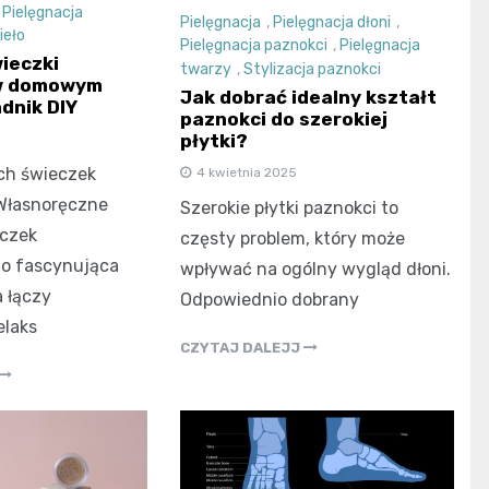
,
Pielęgnacja
Pielęgnacja
,
Pielęgnacja dłoni
,
ieło
Pielęgnacja paznokci
,
Pielęgnacja
wieczki
twarzy
,
Stylizacja paznokci
w domowym
Jak dobrać idealny kształt
dnik DIY
paznokci do szerokiej
płytki?
h świeczek
4 kwietnia 2025
Własnoręczne
Szerokie płytki paznokci to
eczek
częsty problem, który może
o fascynująca
wpływać na ogólny wygląd dłoni.
a łączy
Odpowiednio dobrany
elaks
CZYTAJ DALEJJ