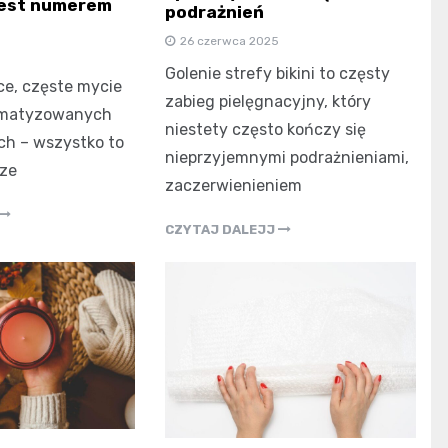
jest numerem
podrażnień
26 czerwca 2025
Golenie strefy bikini to częsty
e, częste mycie
zabieg pielęgnacyjny, który
limatyzowanych
niestety często kończy się
h – wszystko to
nieprzyjemnymi podrażnieniami,
sze
zaczerwienieniem
CZYTAJ DALEJJ