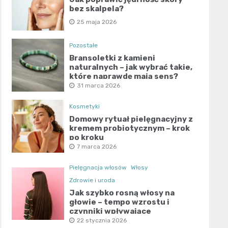
bez skalpela?
25 maja 2026
Pozostałe
Bransoletki z kamieni
naturalnych – jak wybrać takie,
które naprawdę mają sens?
31 marca 2026
Kosmetyki
Domowy rytuał pielęgnacyjny z
kremem probiotycznym – krok
po kroku
7 marca 2026
Pielęgnacja włosów
Włosy
Zdrowie i uroda
Jak szybko rosną włosy na
głowie – tempo wzrostu i
czynniki wpływające
22 stycznia 2026