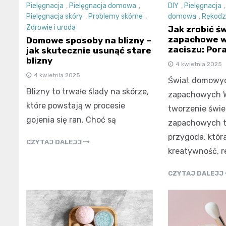
Pielęgnacja
,
Pielęgnacja domowa
,
DIY
,
Pielęgnacja
Pielęgnacja skóry
,
Problemy skórne
,
domowa
,
Rękodz
Zdrowie i uroda
Jak zrobić ś
zapachowe 
Domowe sposoby na blizny –
zaciszu: Pora
jak skutecznie usunąć stare
blizny
4 kwietnia 2025
4 kwietnia 2025
Świat domowyc
Blizny to trwałe ślady na skórze,
zapachowych 
które powstają w procesie
tworzenie świ
gojenia się ran. Choć są
zapachowych t
przygoda, któr
CZYTAJ DALEJJ
kreatywność, r
CZYTAJ DALEJJ