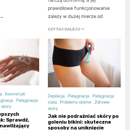
tarczą ochronną, a jej
prawidłowe funkcjonowanie
zależy w dużej mierze od
CZYTAJ DALEJJ
a
,
Kosmetyki
Depilacja
,
Pielęgnacja
,
Pielęgnacja
ęgnacja
,
Pielęgnacja
ciała
,
Problemy skórne
,
Zdrowie
 skóry
skóry
epszych
Jak nie podrażniać skóry po
k: Sprawdź,
goleniu bikini: skuteczne
nawilżający
sposoby na uniknięcie