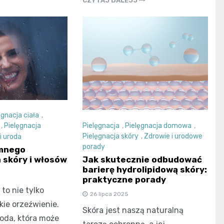
CZYTAJ DALEJJ
ęgnacja ciała
,
Pielęgnacja
,
Pielęgnacja domowa
,
,
Pielęgnacja
Pielęgnacja skóry
,
Zdrowie i urodowe
i uroda
porady
imnego
a skóry i włosów
Jak skutecznie odbudować
barierę hydrolipidową skóry:
praktyczne porady
to nie tylko
26 lipca 2025
kie orzeźwienie.
Skóra jest naszą naturalną
oda, która może