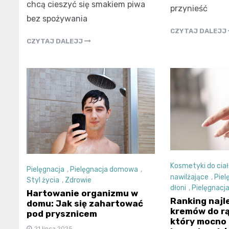
chcą cieszyć się smakiem piwa
przynieść
bez spożywania
CZYTAJ DALEJJ
CZYTAJ DALEJJ
Kosmetyki do ciał
Pielęgnacja
,
Pielęgnacja domowa
,
nawilżające
,
Piel
Styl życia
,
Zdrowie
dłoni
,
Pielęgnacja
Hartowanie organizmu w
Ranking najl
domu: Jak się zahartować
kremów do rą
pod prysznicem
który mocno 
21 lipca 2025