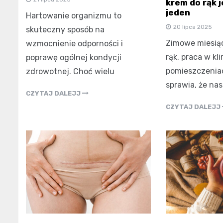
krem do rąk 
jeden
Hartowanie organizmu to
20 lipca 2025
skuteczny sposób na
Zimowe miesiąc
wzmocnienie odporności i
rąk, praca w k
poprawę ogólnej kondycji
pomieszczeniac
zdrowotnej. Choć wielu
sprawia, że na
CZYTAJ DALEJJ
CZYTAJ DALEJJ