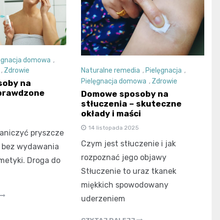
ęgnacja domowa
,
Naturalne remedia
,
Pielęgnacja
,
,
Zdrowie
Pielęgnacja domowa
,
Zdrowie
oby na
sprawdzone
Domowe sposoby na
stłuczenia – skuteczne
okłady i maści
14 listopada 2025
aniczyć pryszcze
Czym jest stłuczenie i jak
 bez wydawania
rozpoznać jego objawy
metyki. Droga do
Stłuczenie to uraz tkanek
miękkich spowodowany
uderzeniem