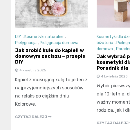
DIY
,
Kosmetyki naturalne
,
Kosmetyki dla dzi
Pielęgnacja
,
Pielęgnacja domowa
biżuteria
,
Pielęgn
domowa
,
Poradni
Jak zrobić kule do kąpieli w
domowym zaciszu – przepis
Jak wybrać 
DIY
kosmetyki dl
Poradnik dla
4 kwietnia 2025
4 kwietnia 2025
Kąpiel z musującą kulą to jeden z
Wybór pierwsz
najprzyjemniejszych sposobów
dla 10-letniej 
na relaks po ciężkim dniu.
ważny moment 
Kolorowe,
rodzica, jak i dl
CZYTAJ DALEJJ
CZYTAJ DALEJJ