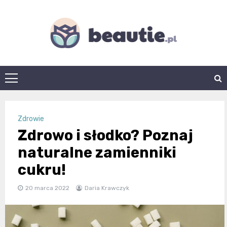
Skip
to
content
beautie.pl
Zdrowie
Zdrowo i słodko? Poznaj
naturalne zamienniki
cukru!
20 marca 2022
Daria Krawczyk