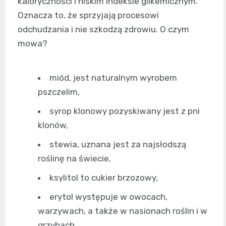
kaloryczności i niskim indeksie glikemicznym.
Oznacza to, że sprzyjają procesowi
odchudzania i nie szkodzą zdrowiu. O czym
mowa?
miód, jest naturalnym wyrobem
pszczelim,
syrop klonowy pozyskiwany jest z pni
klonów,
stewia, uznana jest za najsłodszą
roślinę na świecie,
ksylitol to cukier brzozowy,
erytol występuje w owocach,
warzywach, a także w nasionach roślin i w
grzybach,