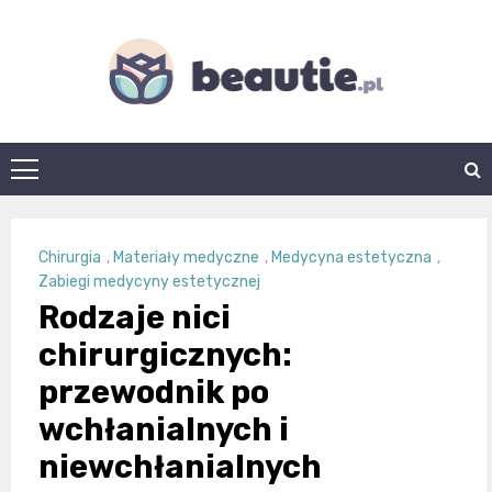
Skip
to
content
beautie.pl
Chirurgia
,
Materiały medyczne
,
Medycyna estetyczna
,
Zabiegi medycyny estetycznej
Rodzaje nici
chirurgicznych:
przewodnik po
wchłanialnych i
niewchłanialnych