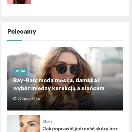
Polecamy
MODA
Ray-Ban: moda męska, damska i
wybór między korekcją a słońcem
27 lipca 2026
Skóra
Jak poprawić jędrność skóry bez