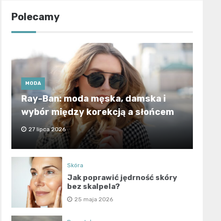
Polecamy
MODA
Ray-Ban: moda męska, damska i
wybór między korekcją a słońcem
27 lipca 2026
Skóra
Jak poprawić jędrność skóry
bez skalpela?
25 maja 2026