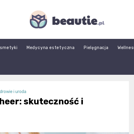
beautie.pl
smetyki
Medycyna estetyczna
Pielęgnacja
Wellnes
drowie i urodа
heer: skuteczność i