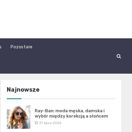
s
Pozostałe
Najnowsze
Ray-Ban: moda męska, damska i
wybór między korekcją a słońcem
27 lipca 2026