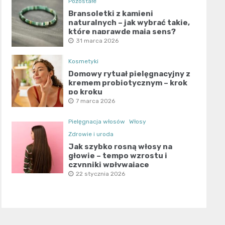
Pozostałe
Bransoletki z kamieni
naturalnych – jak wybrać takie,
które naprawdę mają sens?
31 marca 2026
Kosmetyki
Domowy rytuał pielęgnacyjny z
kremem probiotycznym – krok
po kroku
7 marca 2026
Pielęgnacja włosów
Włosy
Zdrowie i uroda
Jak szybko rosną włosy na
głowie – tempo wzrostu i
czynniki wpływające
22 stycznia 2026