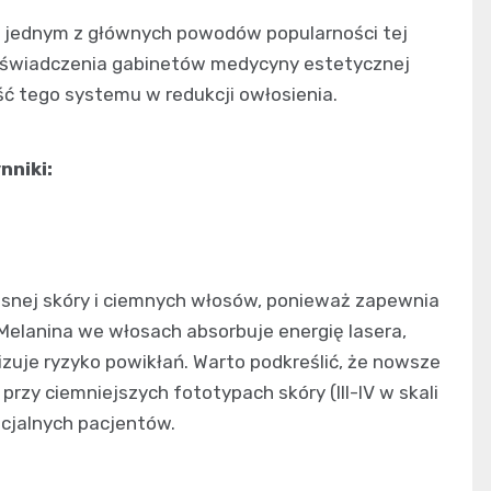
st jednym z głównych powodów popularności tej
 doświadczenia gabinetów medycyny estetycznej
 tego systemu w redukcji owłosienia.
nniki:
jasnej skóry i ciemnych włosów, ponieważ zapewnia
Melanina we włosach absorbuje energię lasera,
izuje ryzyko powikłań. Warto podkreślić, że nowsze
rzy ciemniejszych fototypach skóry (III-IV w skali
ncjalnych pacjentów.