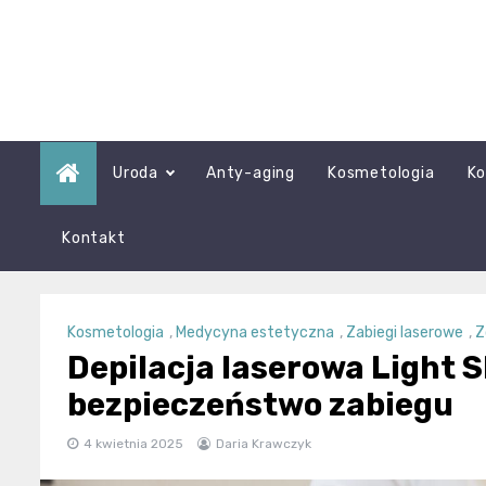
Skip
to
content
Uroda
Anty-aging
Kosmetologia
Ko
Kontakt
Kosmetologia
,
Medycyna estetyczna
,
Zabiegi laserowe
,
Z
Depilacja laserowa Light S
bezpieczeństwo zabiegu
4 kwietnia 2025
Daria Krawczyk