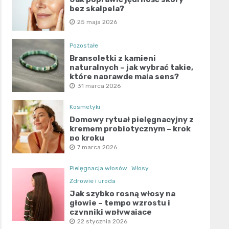
bez skalpela?
25 maja 2026
Pozostałe
Bransoletki z kamieni
naturalnych – jak wybrać takie,
które naprawdę mają sens?
31 marca 2026
Kosmetyki
Domowy rytuał pielęgnacyjny z
kremem probiotycznym – krok
po kroku
7 marca 2026
Pielęgnacja włosów
Włosy
Zdrowie i uroda
Jak szybko rosną włosy na
głowie – tempo wzrostu i
czynniki wpływające
22 stycznia 2026