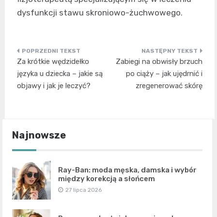
dysfunkcji stawu skroniowo-żuchwowego.
Nawigacja
Za krótkie wędzidełko
Zabiegi na obwisły brzuch
wpisu
języka u dziecka – jakie są
po ciąży – jak ujędrnić i
objawy i jak je leczyć?
zregenerować skórę
Najnowsze
Ray-Ban: moda męska, damska i wybór
między korekcją a słońcem
27 lipca 2026