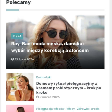
Polecamy
MODA
Ray-Ban: moda męska, damska i
wybór między korekcją a słońcem
27 lipca 2026
Kosmetyki
Domowy rytuał pielęgnacyjny z
kremem probiotycznym – krok po
kroku
7 marca 2026
Pielęgnacja włosów
Włosy
Zdrowie i uroda