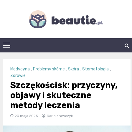
Skip
to
content
beautie.pl
Medycyna
,
Problemy skórne
,
Skóra
,
Stomatologia
,
Zdrowie
Szczękościsk: przyczyny,
objawy i skuteczne
metody leczenia
23 maja 2025
Daria Krawczyk