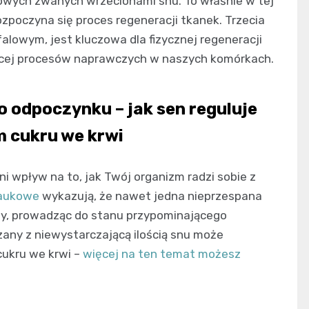
wych zwanych wrzecionami snu. To właśnie w tej
ozpoczyna się proces regeneracji tkanek. Trzecia
lowym, jest kluczowa dla fizycznej regeneracji
ęcej procesów naprawczych w naszych komórkach.
 odpoczynku – jak sen reguluje
 cukru we krwi
i wpływ na to, jak Twój organizm radzi sobie z
naukowe
wykazują, że nawet jedna nieprzespana
y, prowadząc do stanu przypominającego
zany z niewystarczającą ilością snu może
ukru we krwi –
więcej na ten temat możesz