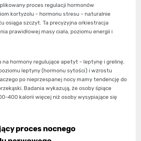
plikowany proces regulacji hormonów
iom kortyzolu – hormonu stresu – naturalnie
 osiąga szczyt. Ta precyzyjna orkiestracja
a prawidłowej masy ciała, poziomu energii i
a hormony regulujące apetyt – leptynę i grelinę.
poziomu leptyny (hormonu sytości) i wzrostu
 dlaczego po nieprzespanej nocy mamy tendencję do
przekąski. Badania wykazują, że osoby śpiące
00-400 kalorii więcej niż osoby wysypiające się
jący proces nocnego
adu nerwowego