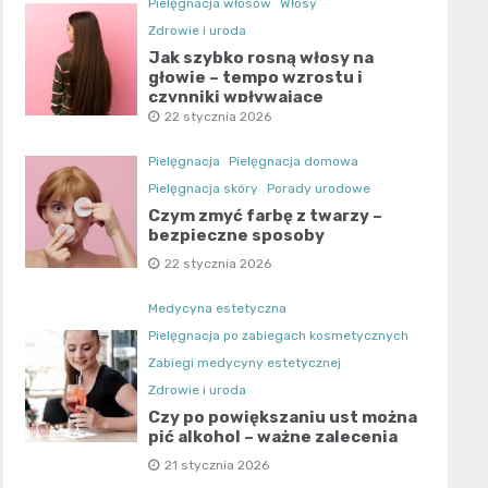
Pielęgnacja włosów
Włosy
Zdrowie i uroda
Jak szybko rosną włosy na
głowie – tempo wzrostu i
czynniki wpływające
22 stycznia 2026
Pielęgnacja
Pielęgnacja domowa
Pielęgnacja skóry
Porady urodowe
Czym zmyć farbę z twarzy –
bezpieczne sposoby
22 stycznia 2026
Medycyna estetyczna
Pielęgnacja po zabiegach kosmetycznych
Zabiegi medycyny estetycznej
Zdrowie i urodа
Czy po powiększaniu ust można
pić alkohol – ważne zalecenia
21 stycznia 2026