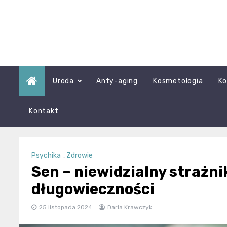
Skip
to
content
Uroda
Anty-aging
Kosmetologia
Ko
Kontakt
Psychika
,
Zdrowie
Sen – niewidzialny strażni
długowieczności
25 listopada 2024
Daria Krawczyk