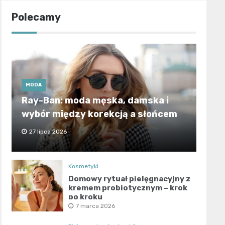
Polecamy
MODA
Ray-Ban: moda męska, damska i
wybór między korekcją a słońcem
27 lipca 2026
Kosmetyki
Domowy rytuał pielęgnacyjny z
kremem probiotycznym – krok
po kroku
7 marca 2026