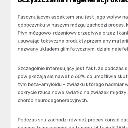
Fascynującym aspektem snu jest jego wpływ na
odpoczynku w naszym mózgu zachodzi proces, k
Płyn mózgowo-rdzeniowy przepływa przez tkan
usuwając toksyczne produkty przemiany materii, 
nazwany układem glimfatycznym, działa najefek
Szczególnie interesujący jest fakt, że podcza
powiększają się nawet o 60%, co umożliwia skut
tym beta-amyloidu – związku którego nadmiar w
odkrycie rzuca nowe światło na związek między
chorób neurodegeneracyjnych.
Podczas snu zachodzi również proces konsolidac
pamięci tymczasowej do trwałej. W fazie NREM 