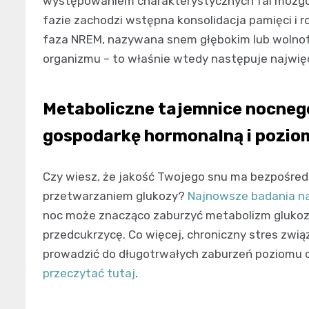
występowaniem charakterystycznych fal mózgo
fazie zachodzi wstępna konsolidacja pamięci i r
faza NREM, nazywana snem głębokim lub wolnofa
organizmu – to właśnie wtedy następuje najwi
Metaboliczne tajemnice nocnego
gospodarkę hormonalną i poziom
Czy wiesz, że jakość Twojego snu ma bezpośredn
przetwarzaniem glukozy?
Najnowsze badania 
noc może znacząco zaburzyć metabolizm glukoz
przedcukrzycę. Co więcej, chroniczny stres zwią
prowadzić do długotrwałych zaburzeń poziomu c
przeczytać tutaj
.