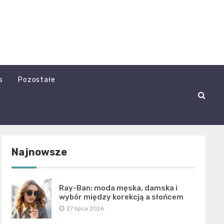
s
Pozostałe
Najnowsze
Ray-Ban: moda męska, damska i
wybór między korekcją a słońcem
27 lipca 2026