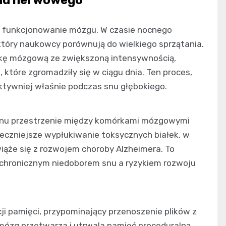
 funkcjonowanie mózgu. W czasie nocnego
tóry naukowcy porównują do wielkiego sprzątania.
kę mózgową ze zwiększoną intensywnością,
które zgromadziły się w ciągu dnia. Ten proces,
tywniej właśnie podczas snu głębokiego.
s snu przestrzenie między komórkami mózgowymi
eczniejsze wypłukiwanie toksycznych białek, w
iąże się z rozwojem choroby Alzheimera. To
 chronicznym niedoborem snu a ryzykiem rozwoju
ji pamięci, przypominający przenoszenie plików z
mózg przetwarza i utrwala pamięć proceduralną