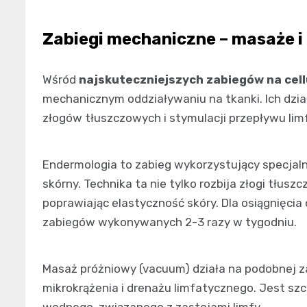
Zabiegi mechaniczne – masaże i
Wśród
najskuteczniejszych zabiegów na cell
mechanicznym oddziaływaniu na tkanki. Ich dział
złogów tłuszczowych i stymulacji przepływu limf
Endermologia to zabieg wykorzystujący specjalne
skórny. Technika ta nie tylko rozbija złogi tłus
poprawiając elastyczność skóry. Dla osiągnięcia
zabiegów wykonywanych 2-3 razy w tygodniu.
Masaż próżniowy (vacuum) działa na podobnej z
mikrokrążenia i drenażu limfatycznego. Jest szc
wodnego, związanego z zastojami limfy.