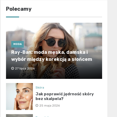
Polecamy
MODA
Ray-Ban: moda męska, damska i
wybór między korekcją a słońcem
27 lipca 2026
Skóra
Jak poprawić jędrność skóry
bez skalpela?
25 maja 2026