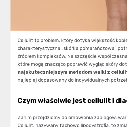
Cellulit to problem, który dotyka większość kobi
charakterystyczna „skórka pomarańczowa” potra
źródłem kompleksów. Na szczęście współczesna
które mogą znacząco poprawić wygląd skóry dotkn
najskuteczniejszym metodom walki z cellul
najlepiej dopasowany do indywidualnych potrze
Czym właściwie jest cellulit i d
Zanim przejdziemy do omówienia zabiegów, war
Cellulit, nazywany fachowo lipodystrofią, to zm