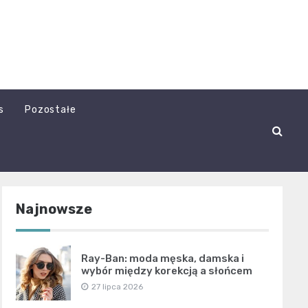
s
Pozostałe
Najnowsze
Ray-Ban: moda męska, damska i
wybór między korekcją a słońcem
27 lipca 2026