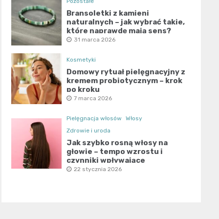
Pozostałe
Bransoletki z kamieni
naturalnych – jak wybrać takie,
które naprawdę mają sens?
31 marca 2026
Kosmetyki
Domowy rytuał pielęgnacyjny z
kremem probiotycznym – krok
po kroku
7 marca 2026
Pielęgnacja włosów
Włosy
Zdrowie i uroda
Jak szybko rosną włosy na
głowie – tempo wzrostu i
czynniki wpływające
22 stycznia 2026