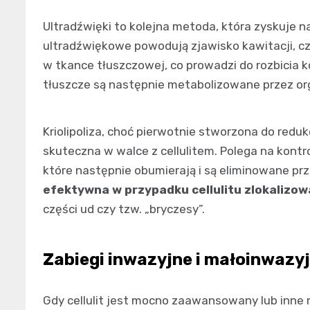
Ultradźwięki to kolejna metoda, która zyskuje na
ultradźwiękowe powodują zjawisko kawitacji, c
w tkance tłuszczowej, co prowadzi do rozbicia
tłuszcze są następnie metabolizowane przez or
Kriolipoliza, choć pierwotnie stworzona do redu
skuteczna w walce z cellulitem. Polega na kon
które następnie obumierają i są eliminowane pr
efektywna w przypadku cellulitu zlokalizo
części ud czy tzw. „bryczesy”.
Zabiegi inwazyjne i małoinwazy
Gdy cellulit jest mocno zaawansowany lub inne