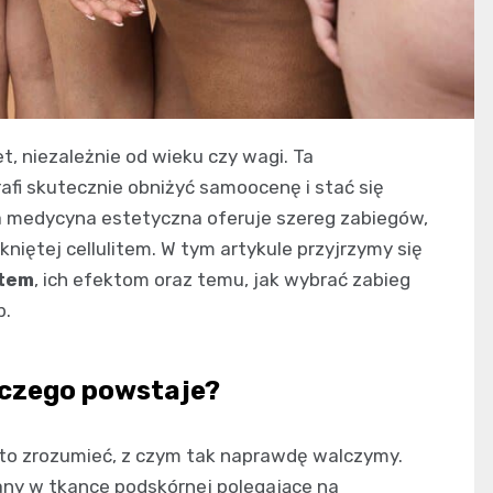
et, niezależnie od wieku czy wagi. Ta
fi skutecznie obniżyć samoocenę i stać się
 medycyna estetyczna oferuje szereg zabiegów,
iętej cellulitem. W tym artykule przyjrzymy się
item
, ich efektom oraz temu, jak wybrać zabieg
b.
laczego powstaje?
to zrozumieć, z czym tak naprawdę walczymy.
iany w tkance podskórnej polegające na