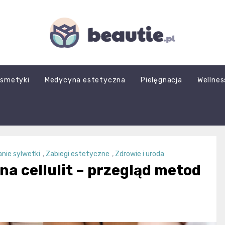
beautie.pl
smetyki
Medycyna estetyczna
Pielęgnacja
Wellnes
nie sylwetki
,
Zabiegi estetyczne
,
Zdrowie i uroda
na cellulit – przegląd metod