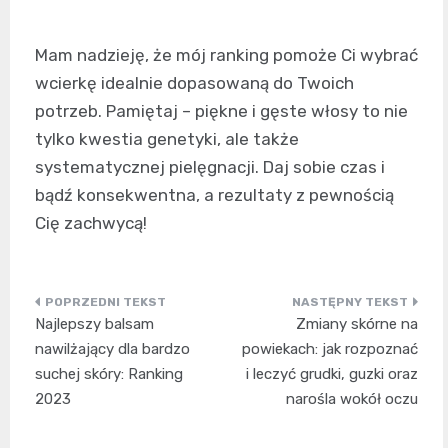
Mam nadzieję, że mój ranking pomoże Ci wybrać
wcierkę idealnie dopasowaną do Twoich
potrzeb. Pamiętaj – piękne i gęste włosy to nie
tylko kwestia genetyki, ale także
systematycznej pielęgnacji. Daj sobie czas i
bądź konsekwentna, a rezultaty z pewnością
Cię zachwycą!
Nawigacja
Najlepszy balsam
Zmiany skórne na
wpisu
nawilżający dla bardzo
powiekach: jak rozpoznać
suchej skóry: Ranking
i leczyć grudki, guzki oraz
2023
narośla wokół oczu