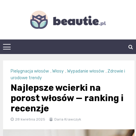
Skip
to
content
beautie.pl
Pielęgnacja włosów
,
Włosy
,
Wypadanie włosów
,
Zdrowie i
urodowe trendy
Najlepsze wcierki na
porost włosów — ranking i
recenzje
28 kwietnia 2025
Daria Krawczyk