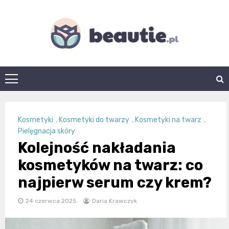
Skip
to
content
beautie.pl
Kosmetyki
,
Kosmetyki do twarzy
,
Kosmetyki na twarz
,
Pielęgnacja skóry
Kolejność nakładania
kosmetyków na twarz: co
najpierw serum czy krem?
24 czerwca 2025
Daria Krawczyk