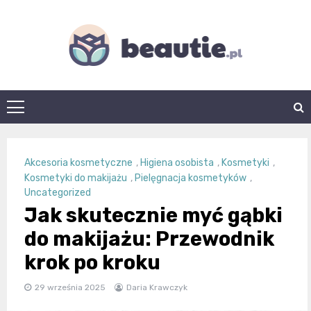
Skip
to
content
beautie.pl
Akcesoria kosmetyczne
,
Higiena osobista
,
Kosmetyki
,
Kosmetyki do makijażu
,
Pielęgnacja kosmetyków
,
Uncategorized
Jak skutecznie myć gąbki
do makijażu: Przewodnik
krok po kroku
29 września 2025
Daria Krawczyk