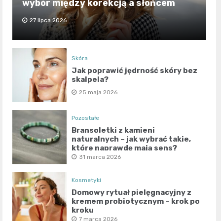
wybór między korekcją a słońcem
27 lipca 2026
Skóra
Jak poprawić jędrność skóry bez
skalpela?
25 maja 2026
Pozostałe
Bransoletki z kamieni
naturalnych – jak wybrać takie,
które naprawdę mają sens?
31 marca 2026
Kosmetyki
Domowy rytuał pielęgnacyjny z
kremem probiotycznym – krok po
kroku
7 marca 2026