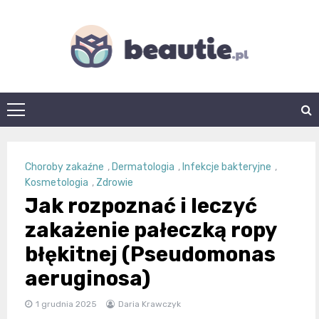
Skip
to
content
beautie.pl
Choroby zakaźne
,
Dermatologia
,
Infekcje bakteryjne
,
Kosmetologia
,
Zdrowie
Jak rozpoznać i leczyć
zakażenie pałeczką ropy
błękitnej (Pseudomonas
aeruginosa)
1 grudnia 2025
Daria Krawczyk