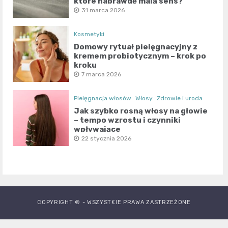
które naprawdę mają sens?
31 marca 2026
Kosmetyki
Domowy rytuał pielęgnacyjny z
kremem probiotycznym – krok po
kroku
7 marca 2026
Pielęgnacja włosów
Włosy
Zdrowie i uroda
Jak szybko rosną włosy na głowie
– tempo wzrostu i czynniki
wpływające
22 stycznia 2026
COPYRIGHT © - WSZYSTKIE PRAWA ZASTRZEŻONE