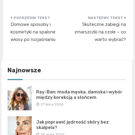
Nawigacja
Domowe sposoby i
Skuteczne zabiegi na
wpisu
kosmetyki na spalone
zmarszczki na czole – co
włosy po rozjaśnianiu
warto wybrać?
Najnowsze
Ray-Ban: moda męska, damska i wybór
między korekcją a słońcem
27 lipca 2026
Jak poprawić jędrność skóry bez
skalpela?
25 maja 2026