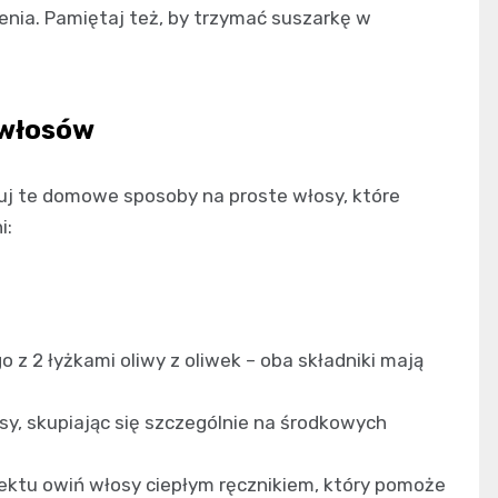
enia. Pamiętaj też, by trzymać suszarkę w
 włosów
buj te domowe sposoby na proste włosy, które
i:
z 2 łyżkami oliwy z oliwek – oba składniki mają
y, skupiając się szczególnie na środkowych
ektu owiń włosy ciepłym ręcznikiem, który pomoże