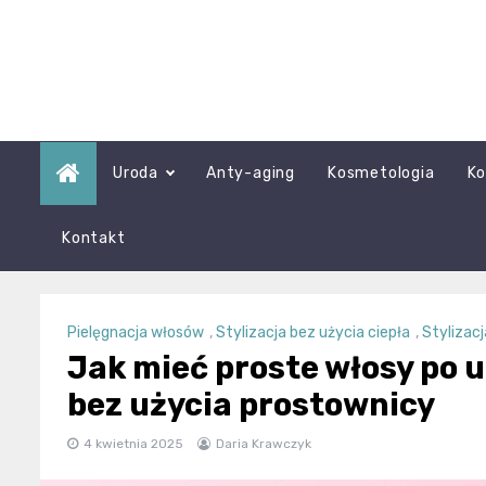
Skip
to
content
Uroda
Anty-aging
Kosmetologia
Ko
Kontakt
Pielęgnacja włosów
,
Stylizacja bez użycia ciepła
,
Stylizac
Jak mieć proste włosy po 
bez użycia prostownicy
4 kwietnia 2025
Daria Krawczyk