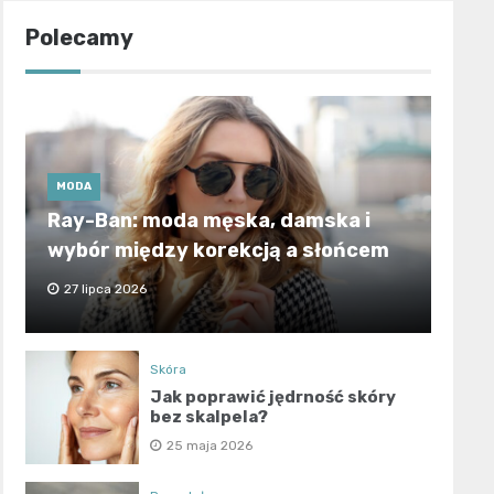
Polecamy
MODA
Ray-Ban: moda męska, damska i
wybór między korekcją a słońcem
27 lipca 2026
Skóra
Jak poprawić jędrność skóry
bez skalpela?
25 maja 2026