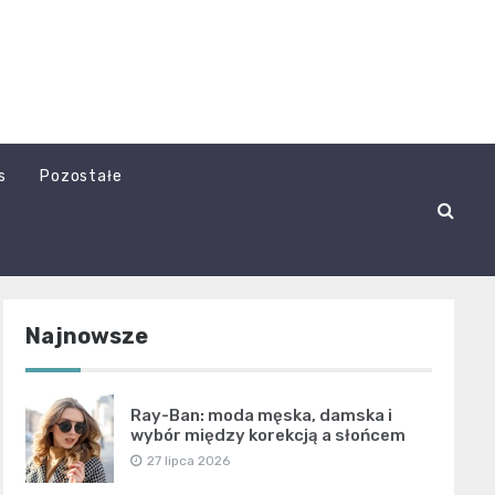
s
Pozostałe
Najnowsze
Ray-Ban: moda męska, damska i
wybór między korekcją a słońcem
27 lipca 2026