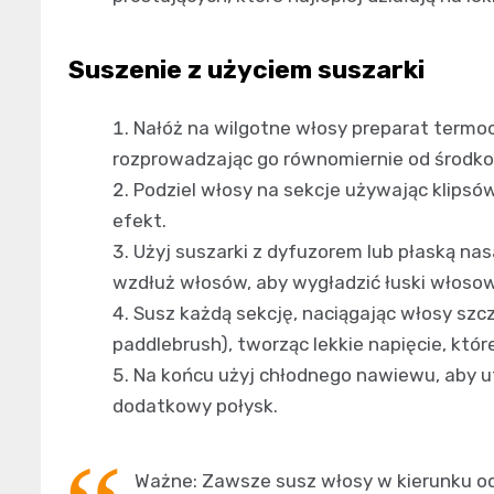
Suszenie z użyciem suszarki
Nałóż na wilgotne włosy preparat termo
rozprowadzając go równomiernie od środko
Podziel włosy na sekcje używając klipsó
efekt.
Użyj suszarki z dyfuzorem lub płaską nas
wzdłuż włosów, aby wygładzić łuski włoso
Susz każdą sekcję, naciągając włosy szczo
paddlebrush), tworząc lekkie napięcie, kt
Na końcu użyj chłodnego nawiewu, aby ut
dodatkowy połysk.
Ważne: Zawsze susz włosy w kierunku o