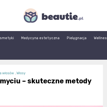
beautie.pl
smetyki
Medycyna estetyczna
Pielęgnacja
Wellnes
ja włosów
,
Włosy
umyciu – skuteczne metody