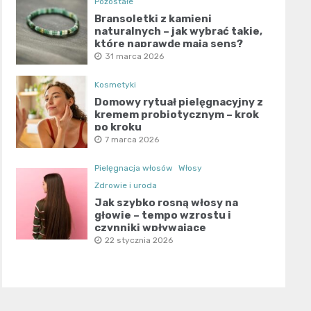
Pozostałe
Bransoletki z kamieni
naturalnych – jak wybrać takie,
które naprawdę mają sens?
31 marca 2026
Kosmetyki
Domowy rytuał pielęgnacyjny z
kremem probiotycznym – krok
po kroku
7 marca 2026
Pielęgnacja włosów
Włosy
Zdrowie i uroda
Jak szybko rosną włosy na
głowie – tempo wzrostu i
czynniki wpływające
22 stycznia 2026