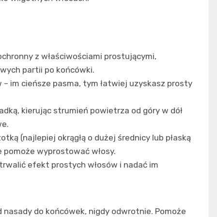
ochronny z właściwościami prostującymi,
wych partii po końcówki.
w – im cieńsze pasma, tym łatwiej uzyskasz prosty
adką, kierując strumień powietrza od góry w dół
we.
tką (najlepiej okrągłą o dużej średnicy lub płaską
óre pomoże wyprostować włosy.
rwalić efekt prostych włosów i nadać im
d nasady do końcówek, nigdy odwrotnie. Pomoże