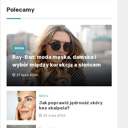
Polecamy
MODA
Ray-Ban: moda męska, damska i
wybór między korekcją a słońcem
27 lipca 2026
Skóra
Jak poprawić jędrność skóry
bez skalpela?
25 maja 2026