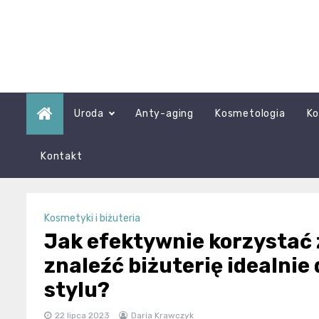
Skip
to
content
Uroda
Anty-aging
Kosmetologia
Ko
Kontakt
Kosmetyki i biżuteria
Jak efektywnie korzystać z
znaleźć biżuterię idealni
stylu?
22 lipca 2023
Daria Krawczyk