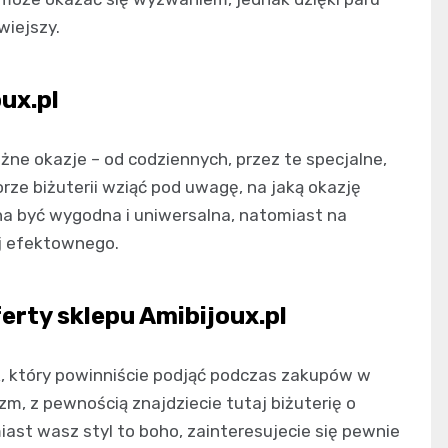
wiejszy.
oux.pl
różne okazje – od codziennych, przez te specjalne,
ze biżuterii wziąć pod uwagę, na jaką okazję
nna być wygodna i uniwersalna, natomiast na
ej efektownego.
ferty sklepu Amibijoux.pl
ok, który powinniście podjąć podczas zakupów w
izm, z pewnością znajdziecie tutaj biżuterię o
ast wasz styl to boho, zainteresujecie się pewnie