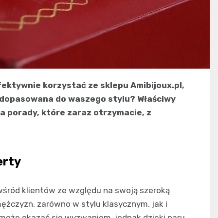
efektywnie korzystać ze sklepu Amibijoux.pl,
ie dopasowana do waszego stylu? Właściwy
 a porady, które zaraz otrzymacie, z
erty
 wśród klientów ze względu na swoją szeroką
 mężczyzn, zarówno w stylu klasycznym, jak i
oże okazać się wyzwaniem, jednak dzięki paru