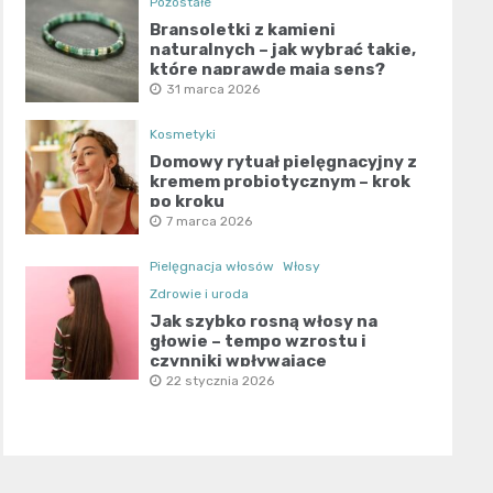
Pozostałe
Bransoletki z kamieni
naturalnych – jak wybrać takie,
które naprawdę mają sens?
31 marca 2026
Kosmetyki
Domowy rytuał pielęgnacyjny z
kremem probiotycznym – krok
po kroku
7 marca 2026
Pielęgnacja włosów
Włosy
Zdrowie i uroda
Jak szybko rosną włosy na
głowie – tempo wzrostu i
czynniki wpływające
22 stycznia 2026