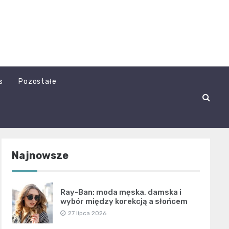
s
Pozostałe
Najnowsze
Ray-Ban: moda męska, damska i
wybór między korekcją a słońcem
27 lipca 2026