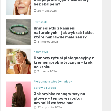
bez skalpela?
25 maja 2026
Pozostałe
Bransoletki z kamieni
naturalnych – jak wybrać takie,
które naprawdę mają sens?
31 marca 2026
Kosmetyki
Domowy rytuał pielęgnacyjny z
kremem probiotycznym – krok
po kroku
7 marca 2026
Pielęgnacja włosów
Włosy
Zdrowie i uroda
Jak szybko rosną włosy na
głowie – tempo wzrostu i
czynniki wpływające
22 stycznia 2026