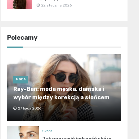
22 stycznia 2026
Polecamy
MODA
Ray-Ban: moda męska, damska i
wybór między korekcją a słońcem
27 lipca 2026
Skóra
Jak poprawić jędrność skóry