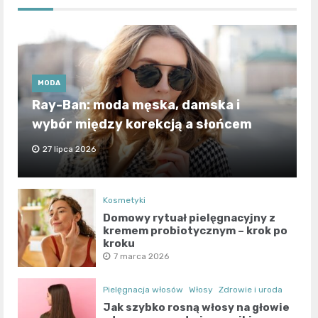
MODA
Ray-Ban: moda męska, damska i
wybór między korekcją a słońcem
27 lipca 2026
Kosmetyki
Domowy rytuał pielęgnacyjny z
kremem probiotycznym – krok po
kroku
7 marca 2026
Pielęgnacja włosów
Włosy
Zdrowie i uroda
Jak szybko rosną włosy na głowie