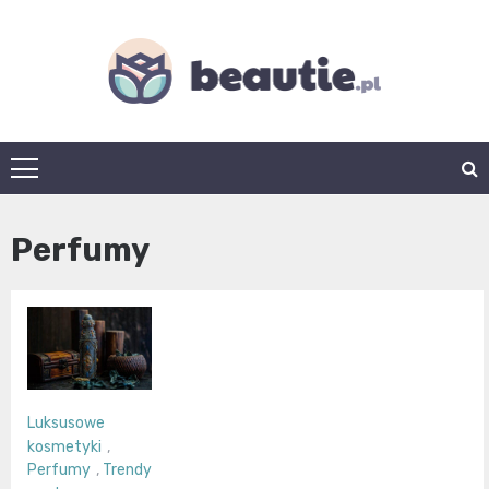
Skip
to
content
beautie.pl
Perfumy
Luksusowe
kosmetyki
,
Perfumy
,
Trendy