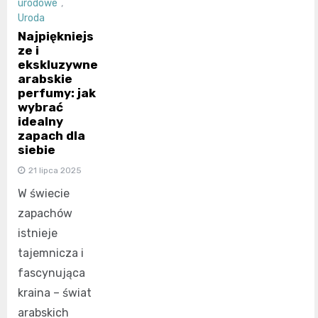
urodowe
,
Uroda
Najpiękniejs
ze i
ekskluzywne
arabskie
perfumy: jak
wybrać
idealny
zapach dla
siebie
21 lipca 2025
W świecie
zapachów
istnieje
tajemnicza i
fascynująca
kraina – świat
arabskich