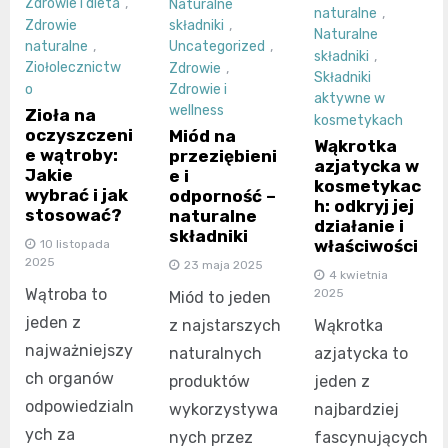
Zdrowie i dieta
,
Naturalne
naturalne
,
Zdrowie
składniki
,
Naturalne
naturalne
,
Uncategorized
,
składniki
,
Ziołolecznictw
Zdrowie
,
Składniki
o
Zdrowie i
aktywne w
wellness
Zioła na
kosmetykach
oczyszczeni
Miód na
Wąkrotka
e wątroby:
przeziębieni
azjatycka w
Jakie
e i
kosmetykac
wybrać i jak
odporność –
h: odkryj jej
stosować?
naturalne
działanie i
składniki
właściwości
10 listopada
2025
23 maja 2025
4 kwietnia
Wątroba to
2025
Miód to jeden
jeden z
Wąkrotka
z najstarszych
najważniejszy
azjatycka to
naturalnych
ch organów
jeden z
produktów
odpowiedzialn
najbardziej
wykorzystywa
ych za
fascynujących
nych przez