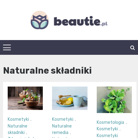
Skip
to
content
beautie.pl
Naturalne składniki
Kosmetyki
,
Kosmetyki
,
Kosmetologia
,
Naturalne
Naturalne
Kosmetyki
,
składniki
,
remedia
,
Kosmetyki