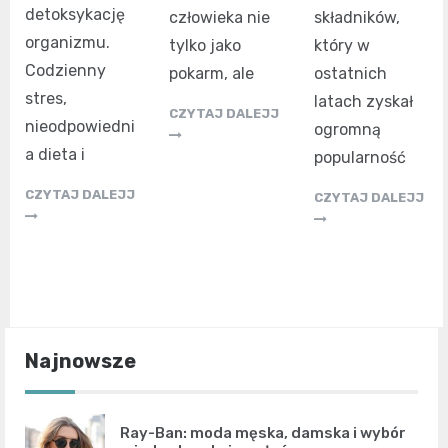
detoksykację
składników,
człowieka nie
organizmu.
który w
tylko jako
Codzienny
ostatnich
pokarm, ale
stres,
latach zyskał
CZYTAJ DALEJJ
nieodpowiedni
ogromną
a dieta i
popularność
CZYTAJ DALEJJ
CZYTAJ DALEJJ
Najnowsze
Ray-Ban: moda męska, damska i wybór