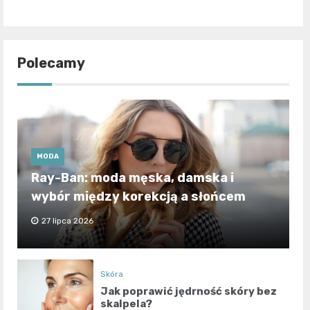
Polecamy
MODA
Ray-Ban: moda męska, damska i
wybór między korekcją a słońcem
27 lipca 2026
Skóra
Jak poprawić jędrność skóry bez
skalpela?