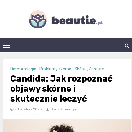
Skip
to
content
beautie.pl
Dermatologia
,
Problemy skórne
,
Skóra
,
Zdrowie
Candida: Jak rozpoznać
objawy skórne i
skutecznie leczyć
4 kwietnia 2025
Daria Krawczyk