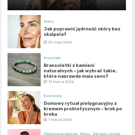
Skóra
Jak poprawić jędrność skóry bez
skalpela?
25 maja 2026
Pozostałe
Bransoletki z kamieni
naturalnych – jak wybrać takie,
które naprawdę mają sens?
31 marca 2026
Kosmetyki
Domowy rytuał pielęgnacyjny z
kremem probiotycznym – krok po
kroku
7 marca 2026
Pielęgnacja włosów
Włosy
Zdrowie i uroda