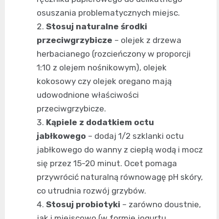
osuszania problematycznych miejsc.
Stosuj naturalne środki
przeciwgrzybicze
– olejek z drzewa
herbacianego (rozcieńczony w proporcji
1:10 z olejem nośnikowym), olejek
kokosowy czy olejek oregano mają
udowodnione właściwości
przeciwgrzybicze.
Kąpiele z dodatkiem octu
jabłkowego
– dodaj 1/2 szklanki octu
jabłkowego do wanny z ciepłą wodą i mocz
się przez 15-20 minut. Ocet pomaga
przywrócić naturalną równowagę pH skóry,
co utrudnia rozwój grzybów.
Stosuj probiotyki
– zarówno doustnie,
jak i miejscowo (w formie jogurtu