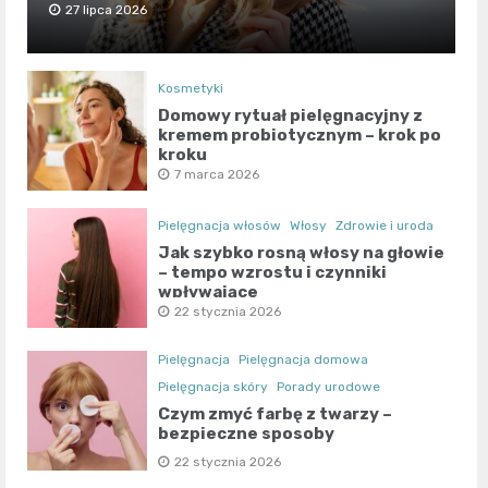
27 lipca 2026
Kosmetyki
Domowy rytuał pielęgnacyjny z
kremem probiotycznym – krok po
kroku
7 marca 2026
Pielęgnacja włosów
Włosy
Zdrowie i uroda
Jak szybko rosną włosy na głowie
– tempo wzrostu i czynniki
wpływające
22 stycznia 2026
Pielęgnacja
Pielęgnacja domowa
Pielęgnacja skóry
Porady urodowe
Czym zmyć farbę z twarzy –
bezpieczne sposoby
22 stycznia 2026