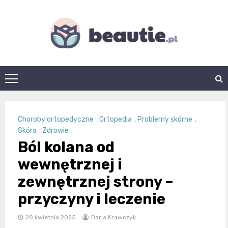
Skip
to
content
beautie.pl
Choroby ortopedyczne
,
Ortopedia
,
Problemy skórne
,
Skóra
,
Zdrowie
Ból kolana od
wewnętrznej i
zewnętrznej strony –
przyczyny i leczenie
28 kwietnia 2025
Daria Krawczyk