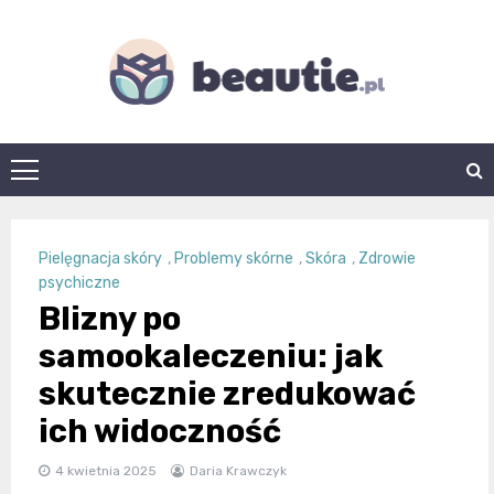
Skip
to
content
beautie.pl
Pielęgnacja skóry
,
Problemy skórne
,
Skóra
,
Zdrowie
psychiczne
Blizny po
samookaleczeniu: jak
skutecznie zredukować
ich widoczność
4 kwietnia 2025
Daria Krawczyk