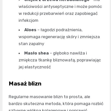
właściwości antyseptyczne i może pomóc
w redukcji przebarwień oraz zapobiegać
infekcjom
Aloes
– łagodzi podrażnienia,
wspomaga regenerację skóry i zmniejsza
stan zapalny
Masło shea
– głęboko nawilża i
zmiękcza tkankę bliznowatą, poprawiając
jej elastyczność
Masaż blizn
Regularne masowanie blizn to prosta, ale
bardzo skuteczna metoda, która pomaga rozbić
sztywne włókna kolagenowe i poprawić