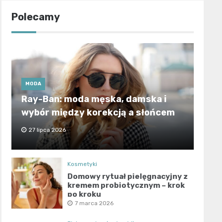
Polecamy
MODA
Ray-Ban: moda męska, damska i
wybór między korekcją a słońcem
27 lipca 2026
Kosmetyki
Domowy rytuał pielęgnacyjny z
kremem probiotycznym – krok
po kroku
7 marca 2026