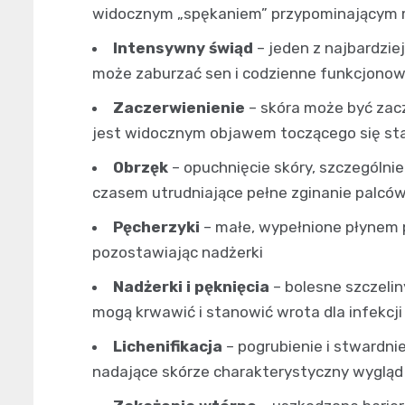
widocznym „spękaniem” przypominającym 
Intensywny świąd
– jeden z najbardzie
może zaburzać sen i codzienne funkcjono
Zaczerwienienie
– skóra może być zac
jest widocznym objawem toczącego się st
Obrzęk
– opuchnięcie skóry, szczególnie
czasem utrudniające pełne zginanie palcó
Pęcherzyki
– małe, wypełnione płynem p
pozostawiając nadżerki
Nadżerki i pęknięcia
– bolesne szczelin
mogą krwawić i stanowić wrota dla infekcji
Lichenifikacja
– pogrubienie i stwardni
nadające skórze charakterystyczny wygląd