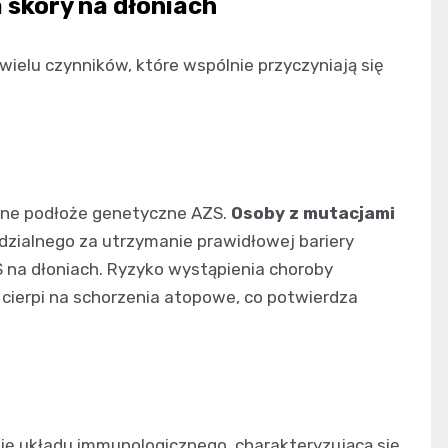
skóry na dłoniach
 wielu czynników, które wspólnie przyczyniają się
lne podłoże genetyczne AZS.
Osoby z mutacjami
zialnego za utrzymanie prawidłowej bariery
S na dłoniach. Ryzyko wystąpienia choroby
 cierpi na schorzenia atopowe, co potwierdza
ję układu immunologicznego, charakteryzującą się