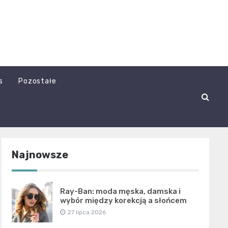
s
Pozostałe
Najnowsze
Ray-Ban: moda męska, damska i
wybór między korekcją a słońcem
27 lipca 2026