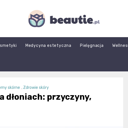
beautie.pl
smetyki
Medycyna estetyczna
Pielęgnacja
Wellnes
emy skórne
,
Zdrowie skóry
a dłoniach: przyczyny,