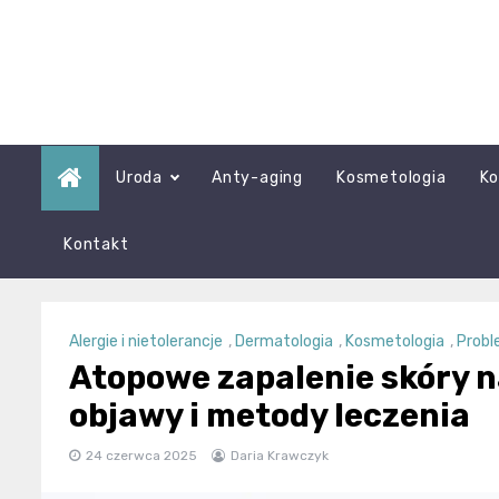
Skip
to
content
Uroda
Anty-aging
Kosmetologia
Ko
Kontakt
Alergie i nietolerancje
,
Dermatologia
,
Kosmetologia
,
Probl
Atopowe zapalenie skóry n
objawy i metody leczenia
24 czerwca 2025
Daria Krawczyk