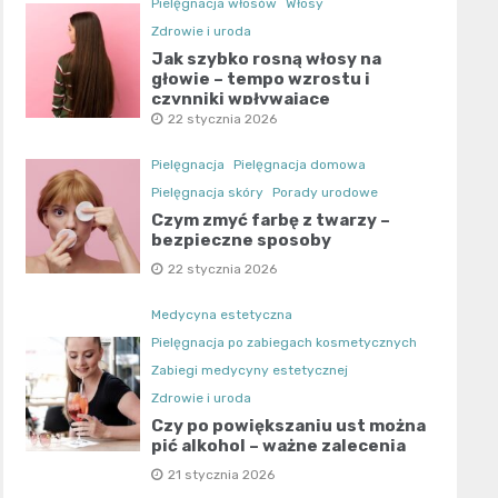
Pielęgnacja włosów
Włosy
Zdrowie i uroda
Jak szybko rosną włosy na
głowie – tempo wzrostu i
czynniki wpływające
22 stycznia 2026
Pielęgnacja
Pielęgnacja domowa
Pielęgnacja skóry
Porady urodowe
Czym zmyć farbę z twarzy –
bezpieczne sposoby
22 stycznia 2026
Medycyna estetyczna
Pielęgnacja po zabiegach kosmetycznych
Zabiegi medycyny estetycznej
Zdrowie i urodа
Czy po powiększaniu ust można
pić alkohol – ważne zalecenia
21 stycznia 2026